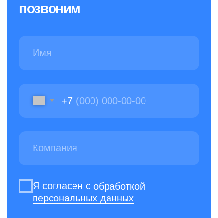
Никаких роботов — задайте вопрос
и получите быстрый ответ от человека
Создали и продвигаем сайт
в агентстве маркетинга
Политика конфиденциальности
© 2013-2026 Клининговая компания «КлинАп» —
в борьбе за чистоту
ОГРН: 1177847254530
ИНН: 7811656935