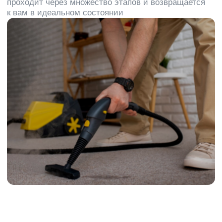
Clean
Up
Company –
качественные услуги от
команды профессионалов
Мы берем на себя вопросы чистоты, чтобы
вашим клиентам было приятно к вам
возвращаться
Профессиональные
чистящие средства
Специальная бытовая химия европейских
брендов эффективно удаляет сложные
загрязнения и предназначена именно
для химчистки ковролина
Квалифицированный
персонал
Химчисткой ковролина занимаются только
квалифицированные работники, прошедшие
обучение и стажировку, а так же имеющие
большой опыт работы