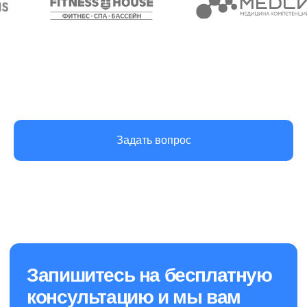
Услуги
О нас
Новости
Клининг офисов
Уборка коммерческих
Вакансии
помещений
Контакты
Гардеробное обслуживание
Химчистка ковролина
Мойка окон
Задать вопрос
Мойка фасадов
Уборка территории
+7 (812) 241-14-13
пн-пт с 9:00 до 17:00
sales@cleanupcompany.ru
Санкт-Петербург, пр.
Косыгина д.25, к3