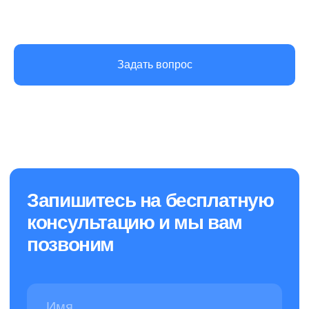
sales@cleanupcompany.ru
Санкт-Петербург, пр.
Косыгина д.25, к3
Задать вопрос
Никаких роботов — задайте вопрос
и получите быстрый ответ от человека
Создали и продвигаем сайт
в агентстве маркетинга
Политика конфиденциальности
© 2013-2026 Клининговая компания «КлинАп» —
в борьбе за чистоту
ОГРН: 1177847254530