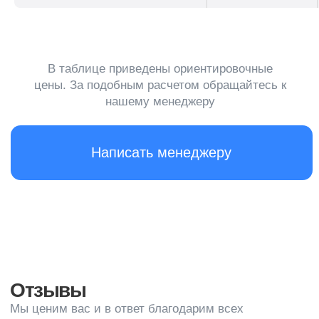
Гардеробное обслуживание: что
это и зачем нужно
Услуги гардеробного обслуживания представляют
собой специализированный сервис, который
предлагает следующие возможности и услуги
Уборка кабины лифта
Клиенты могут оставить свою одежду в гардеробе на
хранение для удобства и экономии места дома или в
офисе
Уход за одеждой
Гардеробщики обеспечивают уход за одеждой,
включая чистку, глажение, ремонт и химчистку