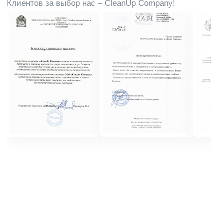
Консьерж-услуги
Гардеробные сервисы могут также предлагать
дополнительные услуги, такие как доставка одежды,
обуви и аксессуаров
Дезинфекция
Клиенты могут получить помощь в обновлении
гардероба сезонно или по мере необходимости
Проверка безопасности
Для меховых изделий доступны
специализированные услуги по их хранению и уходу
Контроль влажности
и температуры
Гардеробные обеспечивают оптимальные условия
хранения одежды, включая контроль влажности и
температуры
Цены на гардеробное
обслуживание могут
различаться в зависимости от