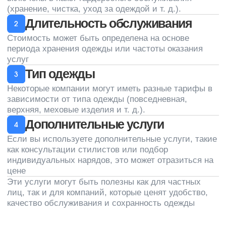
Услуги
О нас
Новости
Клининг офисов
Уборка коммерческих
Вакансии
помещений
Контакты
Гардеробное обслуживание
Химчистка ковролина
Мойка окон
Мойка фасадов
Уборка территории
+7 (812) 241-14-13
пн-пт с 9:00 до 17:00