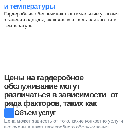
Я согласен с
обработкой
персональных данных
Оставить заявку
+7 (812) 320-14-26
пн-пт с 9:00 до 17:00
Санкт-Петербург, пр. Косыгина д.25, к3
sales@cleanupcompany.ru