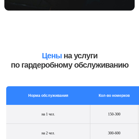
Отзывы
Мы ценим вас и в ответ благодарим всех
Клиентов за выбор нас – CleanUp Company!
Цены
на услуги
по гардеробному обслуживанию
Норма обслуживания
Кол-во номерков
на 1 чел.
150-300
на 2 чел.
300-600