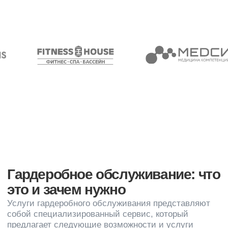
ряда факторов, таких как
Объем услуг
Цена может зависеть от того, какие конкретно услуги
включены в пакет гардеробного обслуживания
(хранение, чистка, уход за одеждой и т. д.).
Длительность обслуживания
Стоимость может быть определена на основе
периода хранения одежды или частоты оказания
услуг
Тип одежды
Некоторые компании могут иметь разные тарифы в
зависимости от типа одежды (повседневная,
верхняя, меховые изделия и т. д.).
Дополнительные услуги
Если вы используете дополнительные услуги, такие
как консультации стилистов или подбор
индивидуальных нарядов, это может отразиться на
цене
Эти услуги могут быть полезны как для частных
лиц, так и для компаний, которые ценят удобство,
качество обслуживания и сохранность одежды