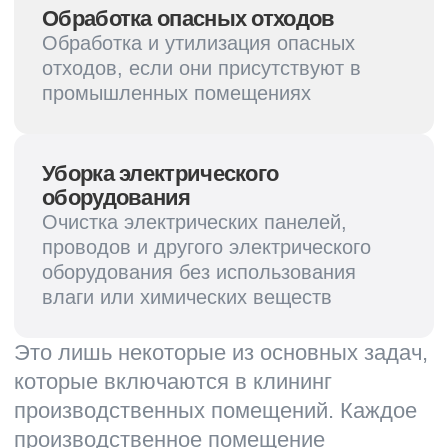
Санкт-Петербург, пр. Косыгина д.25, к3
sales@cleanupcompany.ru
Услуги
О нас
Новости
Клининг офисов
Уборка коммерческих
Вакансии
помещений
Контакты
Гардеробное обслуживание