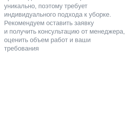
Химчистка ковролина
Мойка окон
Мойка фасадов
Уборка территории
+7 (812) 241-14-13
пн-пт с 9:00 до 17:00
sales@cleanupcompany.ru
Санкт-Петербург, пр.
Косыгина д.25, к3
Никаких роботов — задайте вопрос
и получите быстрый ответ от человека
Создали и продвигаем сайт