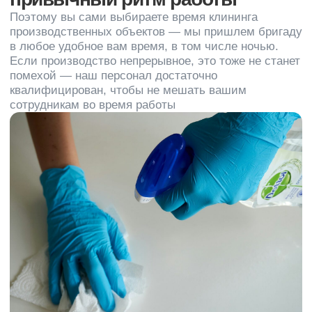
Специфика
клининга
производственных помещений:
Производственные цеха — сердце
любого завода в Санкт-Петербурге. Там
постоянно кипит жизнь, и, как следствие,
непрерывно накапливается бытовая
и производственная грязь.
Большим количеством
дорогостоящего оборудования
Специфическим характером
загрязнений, которые невозможно
удалить обычными чистящими
средствами;
Высокими потолками
Базовый
комплекс услуг