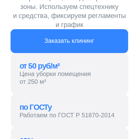
от 50 руб/м²
Цена уборки помещения
от 250 м²
по ГОСТу
Работаем по ГОСТ Р 51870-2014
12% скидка
На год по кодовой фразе
"CleanUp круглый год”
НДС
Работаем как с НДС,
так и без
Присутствие посторонних