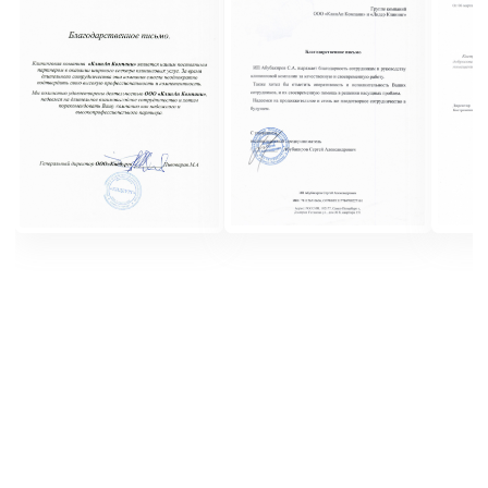
Из-за интенсивного загрязнения
промышленных помещений, частота уборки
может быть более высокой, чем для обычных
помещений
Уборка опасных зон
В некоторых производственных помещениях
могут быть опасные зоны, где требуется
особый подход к уборке и соблюдение
специальных протоколов
Персонал с опытом и обучением
Для качественной уборки производственных
помещений необходимо иметь персонал
с опытом и специальным обучением
Перечень работ
клининга для
производственного помещения
Уборка производственных зон
Очистка производственных площадей
от пыли, мусора, масел и других