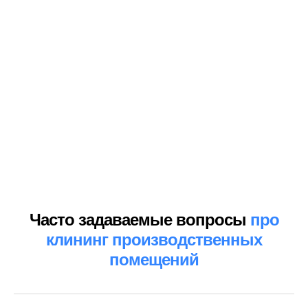
в агентстве маркетинга
Политика конфиденциальности
© 2013-2026 Клининговая компания «КлинАп» —
в борьбе за чистоту
ОГРН: 1177847254530
ИНН: 7811656935
Часто задаваемые вопросы
про
клининг производственных
помещений