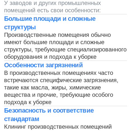
пыли и других следов работ
Очистка лабораторий и чистых
помещений
Специализированная уборка
лабораторий и чистых помещений, где
чистота и гигиена играют ключевую
роль
Обработка опасных отходов
Обработка и утилизация опасных
отходов, если они присутствуют в
промышленных помещениях
Уборка электрического
оборудования
Очистка электрических панелей,
проводов и другого электрического
оборудования без использования
влаги или химических веществ
Это лишь некоторые из основных задач,