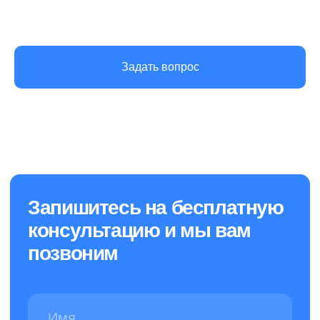
sales@cleanupcompany.ru
Санкт-Петербург, пр.
Косыгина д.25, к3
Задать вопрос
Никаких роботов — задайте вопрос
и получите быстрый ответ от человека
Создали и продвигаем сайт
в агентстве маркетинга
Политика конфиденциальности
© 2013-2026 Клининговая компания «КлинАп» —
в борьбе за чистоту
ОГРН: 1177847254530