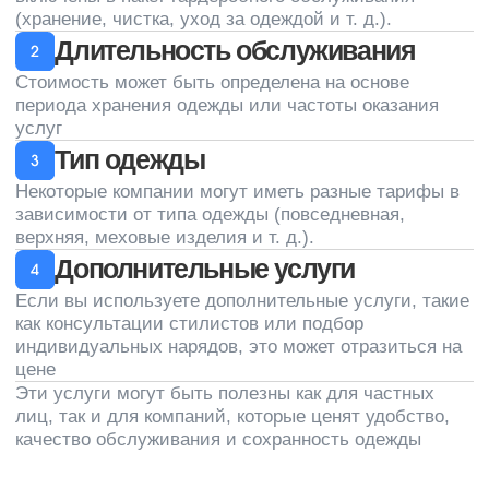
Услуги
О нас
Новости
Клининг офисов
Уборка коммерческих
Вакансии
помещений
Контакты
Гардеробное обслуживание
Химчистка ковролина
Мойка окон
Мойка фасадов
Уборка территории
+7 (812) 241-14-13
пн-пт с 9:00 до 17:00