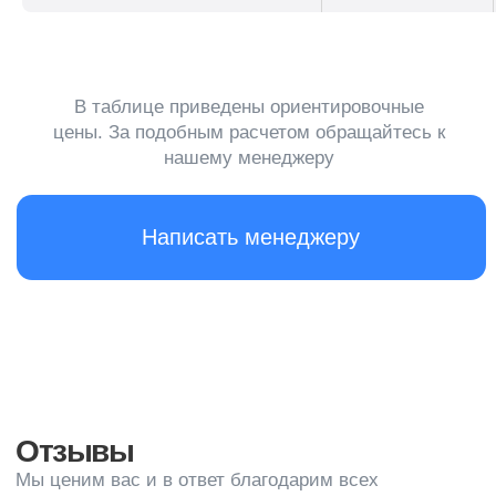
Гардеробное обслуживание: что
это и зачем нужно
Услуги гардеробного обслуживания представляют
собой специализированный сервис, который
предлагает следующие возможности и услуги
Уборка кабины лифта
Клиенты могут оставить свою одежду в гардеробе на
хранение для удобства и экономии места дома или в
офисе
Уход за одеждой
Гардеробщики обеспечивают уход за одеждой,
включая чистку, глажение, ремонт и химчистку