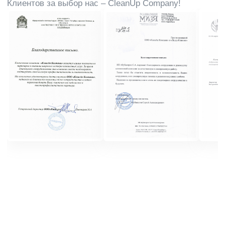
Консьерж-услуги
Гардеробные сервисы могут также предлагать
дополнительные услуги, такие как доставка одежды,
обуви и аксессуаров
Дезинфекция
Клиенты могут получить помощь в обновлении
гардероба сезонно или по мере необходимости
Проверка безопасности
Для меховых изделий доступны
специализированные услуги по их хранению и уходу
Контроль влажности
и температуры
Гардеробные обеспечивают оптимальные условия
хранения одежды, включая контроль влажности и
температуры
Цены на гардеробное
обслуживание могут
различаться в зависимости от