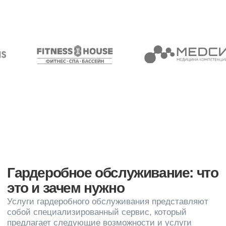
ряда факторов, таких как
Объем услуг
Цена может зависеть от того, какие конкретно услуги
включены в пакет гардеробного обслуживания
(хранение, чистка, уход за одеждой и т. д.).
Длительность обслуживания
Стоимость может быть определена на основе
периода хранения одежды или частоты оказания
услуг
Тип одежды
Некоторые компании могут иметь разные тарифы в
зависимости от типа одежды (повседневная,
верхняя, меховые изделия и т. д.).
Дополнительные услуги
Если вы используете дополнительные услуги, такие
как консультации стилистов или подбор
индивидуальных нарядов, это может отразиться на
цене
Эти услуги могут быть полезны как для частных
лиц, так и для компаний, которые ценят удобство,
качество обслуживания и сохранность одежды