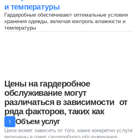
Я согласен с
обработкой
персональных данных
Оставить заявку
+7 (812) 320-14-26
пн-пт с 9:00 до 17:00
Санкт-Петербург, пр. Косыгина д.25, к3
sales@cleanupcompany.ru