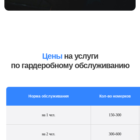
Отзывы
Мы ценим вас и в ответ благодарим всех
Клиентов за выбор нас – CleanUp Company!
Цены
на услуги
по гардеробному обслуживанию
Норма обслуживания
Кол-во номерков
на 1 чел.
150-300
на 2 чел.
300-600