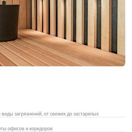
ний, от свежих до застарелых
коридоров
ительства или ремонта