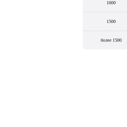
1000
1500
Отзывы
более 1500
Мы ценим вас и в ответ благодарим всех
Клиентов за выбор нас – CleanUp Company!