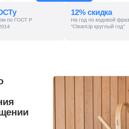
 ГОСТ Р
На год по кодовой фразе
"CleanUp круглый год”
нии