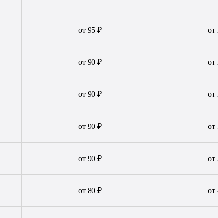
от 95 ₽
от 
от 90 ₽
от 
от 90 ₽
от 
от 90 ₽
от 
В таблице приведены ориентировочные
от 90 ₽
от 
ены. За подобным расчетом обращайтесь к
нашему менеджеру
от 80 ₽
от 
Написать менеджеру