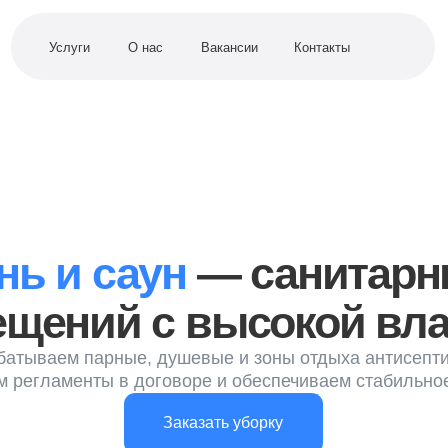
Услуги
О нас
Вакансии
Контакты
 и саун
— санитарный с
ений с высокой влажно
ем парные, душевые и зоны отдыха антисептиками.
аменты в договоре и обеспечиваем стабильное качество
Заказать уборку
у
12% скидка