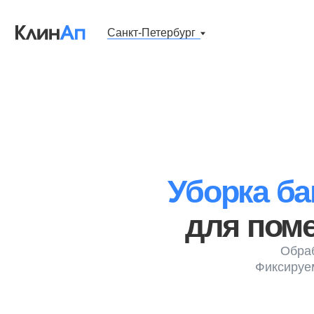
Санкт-Петербург
Уборка бань
для помещ
Обрабатыва
Фиксируем регл
от 120 руб/м²
по ГОСТ