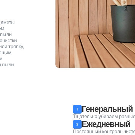
и
пку,
Генеральный
Тщательно убираем разные виды загрязне
Ежедневный
Постоянный контроль чистоты офисов и 
Послеремонтный
Устранение масштабной грязи после стро