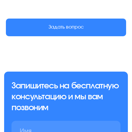
Создали и продвигаем сайт
в агентстве маркетинга
Задать вопрос
Политика конфиденциальности
© 2013-2026 Клининговая компания «КлинАп»
— в борьбе за чистоту
ОГРН: 1177847254530
ИНН: 7811656935