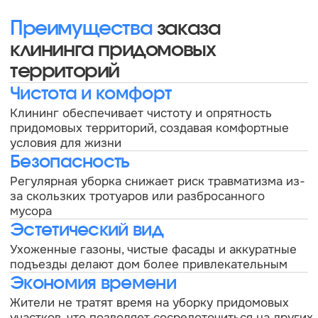
Санкт-Петербург, пр. Косыгина д.25, к3
sales@cleanupcompany.ru
Услуги
О нас
Новости
Клининг офисов
Уборка коммерческих
Вакансии
помещений
Контакты
Гардеробное обслуживание