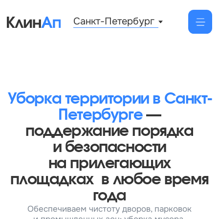
Санкт-Петербург
Уборка территории в Санкт-
Петербурге
—
поддержание порядка
и безопасности
на прилегающих
площадках в любое время
года
Обеспечиваем чистоту дворов, парковок
и промышленных зон: уборка мусора,
сезонные работы, вывоз снега
и обслуживание зелёных насаждений
Заказать уборку
от 55 руб/м²