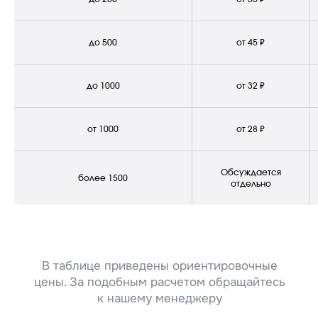
до 500
от 45 ₽
до 1000
от 32 ₽
от 1000
от 28 ₽
Обсуждается
более 1500
отдельно
Уборка придомовой
территории
многоквартирного дома:
чистота и порядок для всех
Чистота придомовых территорий — залог
комфортного проживания жителей
многоквартирных домов. Регулярная уборка
мусора, чистка газонов и тротуаров от листьев