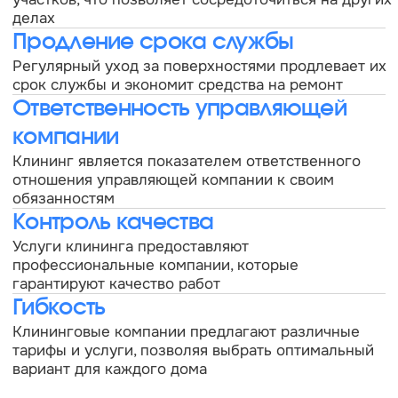
Химчистка ковролина
Мойка окон
Мойка фасадов
Уборка территории
+7 (812) 241-14-13
пн-пт с 9:00 до 17:00
sales@cleanupcompany.ru
Санкт-Петербург, пр.
Косыгина д.25, к3
Никаких роботов — задайте вопрос
и получите быстрый ответ от человека