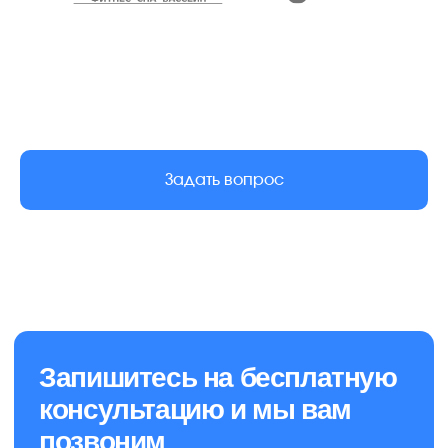
Задать вопрос
Услуги
О нас
Новости
Клининг офисов
Уборка коммерческих
Вакансии
помещений
Контакты
Гардеробное обслуживание
Химчистка ковролина
Мойка окон
Мойка фасадов