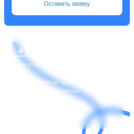
Политика конфиденциальности
© 2013-2026 Клининговая компания «КлинАп» —
в борьбе за чистоту
ОГРН: 1177847254530
ИНН: 7811656935