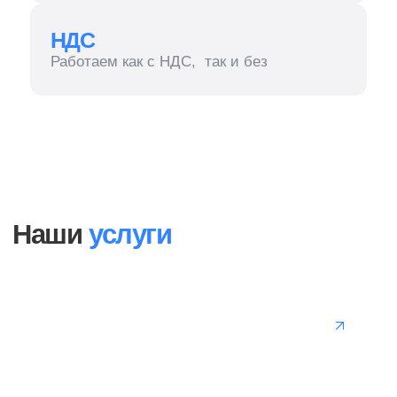
от 40 ₽/м2
Химчистка ковролина
Удаляем пыль, пятна и запахи с ковролина
в офисах, гостиницах и торговых центрах.
Применяем экстракторные пылесосы
и гипоаллергенные составы.
Заказать химчистку