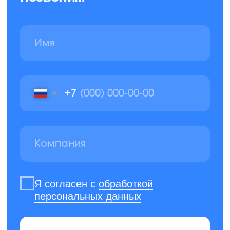
Уборка территории
+7 (812) 241-14-13
пн-пт с 9:00 до 17:00
sales@cleanupcompany.ru
Санкт-Петербург, пр.
Косыгина д.25, к3
Никаких роботов — задайте вопрос
и получите быстрый ответ от человека
Создали и продвигаем сайт
в агентстве маркетинга