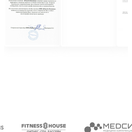
+7
Я согласен с
обработкой
персональных данных
Оставить заявку
+7 (812) 320-14-26
пн-пт с 9:00 до 17:00
Санкт-Петербург, пр. Косыгина д.25, к3
sales@cleanupcompany.ru