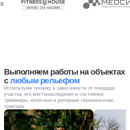
Обсудите с исполнителем объем работ, сроки
выполнения, способ оплаты и другие важные
моменты. Также убедитесь, что исполнитель имеет
все необходимые инструменты и оборудование для
качественного покоса
Заключите договор
Это поможет избежать недоразумений в будущем
и защитить ваши права как заказчика. В договоре
должны быть указаны все условия сотрудничества:
объем и виды работ, цена, срок выполнения,
ответственность сторон и т. д.
Запишитесь на бесплатную
консультацию и мы вам