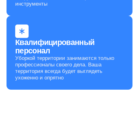
циклахена)
Покос сухостоя