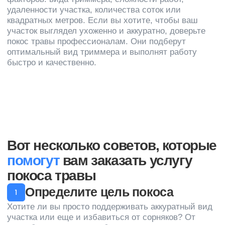
Уборка коммерческих
Вакансии
помещений
Контакты
Гардеробное обслуживание
Химчистка ковролина
Мойка окон
Мойка фасадов
Уборка территории
+7 (812) 241-14-13
пн-пт с 9:00 до 17:00
sales@cleanupcompany.ru
Санкт-Петербург, пр.
Косыгина д.25, к3
Никаких роботов — задайте вопрос
и получите быстрый ответ от человека