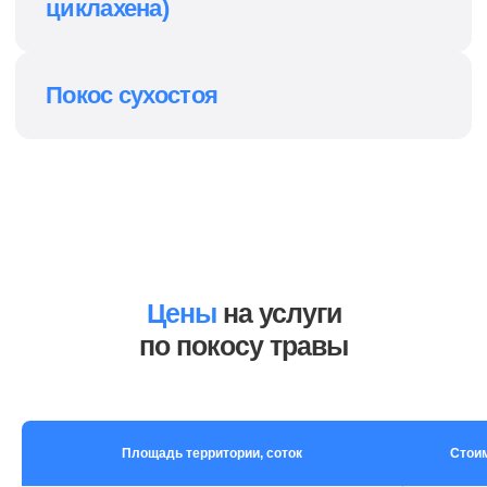
Клиентов за выбор нас – CleanUp Company!
Цены
на услуги
по покосу травы
Площадь территории, соток
Стоим