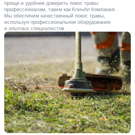
Clean
Up
Company –
качественные услуги от
команды профессионалов
Мы берем на себя вопросы чистоты, чтобы вашим
клиентам было приятно к вам возвращаться
Профессиональное
оборудование
Для поддержания чистоты и порядка на
территориях мы применяем
высококачественное профессиональное
оборудование и специализированные
инструменты
Квалифицированный
персонал
Уборкой территории занимаются только
профессионалы своего дела. Ваша
территория всегда будет выглядеть
ухоженно и опрятно