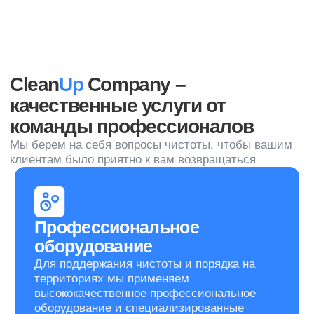
Что и где
мы косим
Мы оказываем услуги по кошению травы и другой
растительности
Покос травы любой высоты
Поддержание внешнего вида
газона
Покос ядовитых сорняков
(борщевик, болиголов,