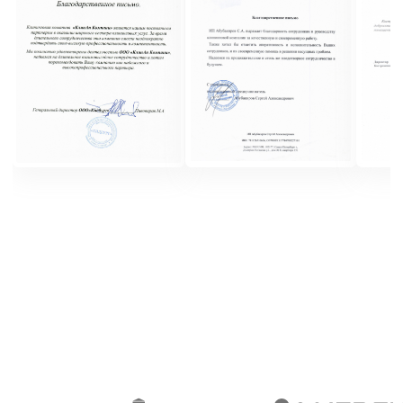
удаленности участка, количества соток или
квадратных метров. Если вы хотите, чтобы ваш
участок выглядел ухоженно и аккуратно, доверьте
покос травы профессионалам. Они подберут
оптимальный вид триммера и выполнят работу
быстро и качественно.
Вот несколько советов, которые
помогут
вам заказать услугу
покоса травы
Определите цель покоса
Хотите ли вы просто поддерживать аккуратный вид
участка или еще и избавиться от сорняков? От
этого будет зависеть выбор триммера и стоимость
услуги
Выберите исполнителя
Изучите предложения разных компаний и выберите
ту, которая соответствует вашим требованиям по
цене, качеству и срокам выполнения работ.
Обратите внимание на отзывы клиентов
Уточните детали