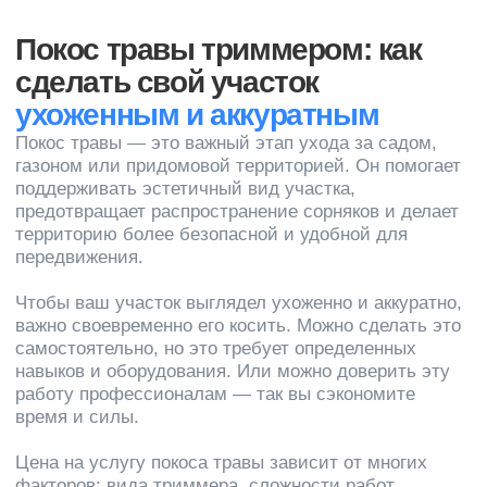
+7 (812) 320-14-26
пн-пт с 9:00 до 17:00
Санкт-Петербург, пр. Косыгина д.25, к3
sales@cleanupcompany.ru
Услуги
О нас
Новости
Клининг офисов