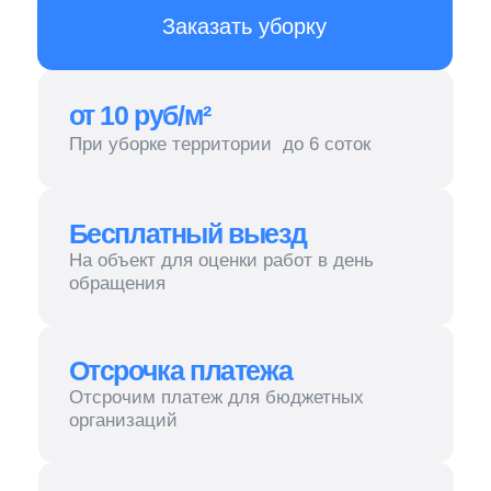
Бесплатный выезд
На объект для оценки работ в день
обращения
Отсрочка платежа
Отсрочим платеж для бюджетных
организаций
НДС
Работаем как с НДС, так и без
При интенсивной работе
недорогая техника часто
быстро выходит из строя
Поэтому для регулярного ухода за газоном
рекомендуется использовать профессиональные
модели от известных брендов, таких как STIHL,
SOLO, CAIMAN и SUBARU. Тем не менее, покупка