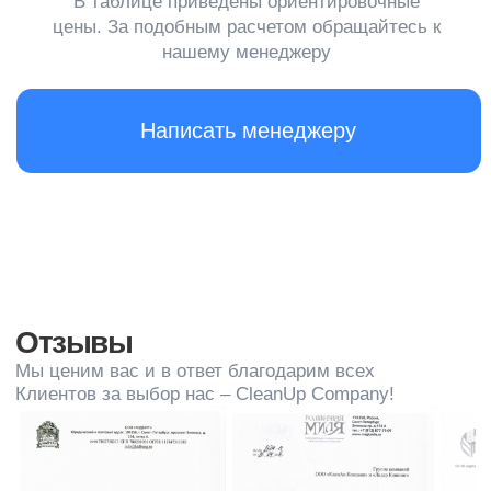
Покос травы триммером: как
сделать свой участок
ухоженным и аккуратным
Покос травы — это важный этап ухода за садом,
газоном или придомовой территорией. Он помогает
поддерживать эстетичный вид участка,
предотвращает распространение сорняков и делает
территорию более безопасной и удобной для
передвижения.
Чтобы ваш участок выглядел ухоженно и аккуратно,
важно своевременно его косить. Можно сделать это
самостоятельно, но это требует определенных
навыков и оборудования. Или можно доверить эту
работу профессионалам — так вы сэкономите
время и силы.
Цена на услугу покоса травы зависит от многих
факторов: вида триммера, сложности работ,