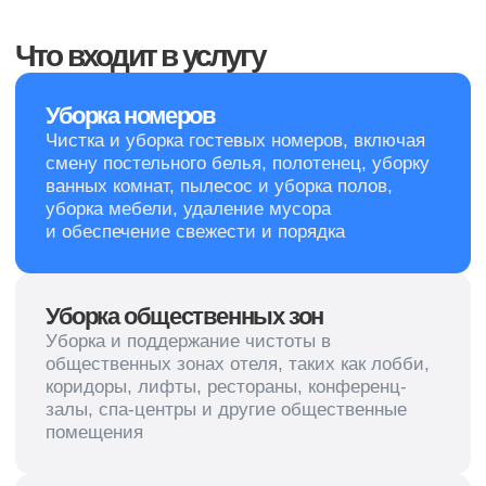
Санкт-Петербург, пр. Косыгина д.25, к3
sales@cleanupcompany.ru
Услуги
О нас
Новости
Клининг офисов
Уборка коммерческих
Вакансии
помещений
Контакты
Гардеробное обслуживание