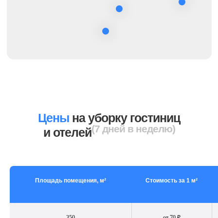
Отзывы
Мы ценим вас и в ответ благодарим всех
Клиентов за выбор нас – CleanUp Company!
Цены
на уборку гостиниц
(7 дней в неделю)
и отелей
Площадь помещения, м²
Стоимость за 1 м²
350
от 70 ₽