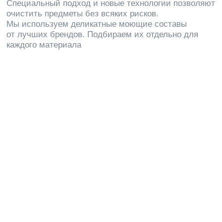
Санкт-Петербурга
Эффективность уборки гостиничных номеров
заключается в последовательном качественном
выполнении всех этапов по ликвидации всех видов
загрязнений. Проводят их исключительно
высококвалифицированные специалисты, у которых
за плечами имеется многолетний опыт работы
в подобной сфере. При необходимости прибегаем
к помощи промышленных альпинистов
Генеральный
Тщательно убираем разные виды загрязнений,
от свежих до застарелых
Ежедневный
Постоянный контроль чистоты офисов и коридоров
Послеремонтный
Устранение масштабной грязи после строительства
или ремонта
В базовый
комплекс услуг
по уборке гостиниц входят
следующие виды работ: