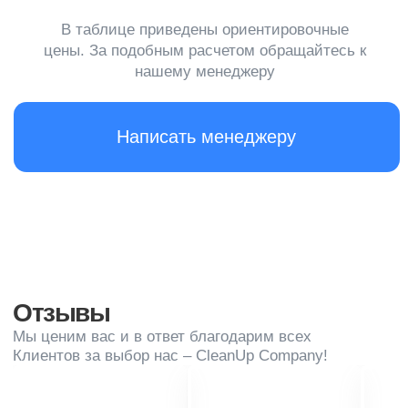
проходить профессиональную уборку
После высокой загрузки
После периодов повышенной загрузки отеля
(выходные, праздники, конференции) рекомендуется
провести генеральную уборку, чтобы вернуть
помещения в порядок
При необходимости
Если в отеле произошел крупный мероприятие,
организована вечеринка или были выявлены
серьезные проблемы с чистотой, необходимо
оперативно заказать клининг
Что входит в услугу
Уборка номеров
Чистка и уборка гостевых номеров, включая
смену постельного белья, полотенец, уборку
ванных комнат, пылесос и уборка полов,
уборка мебели, удаление мусора
и обеспечение свежести и порядка