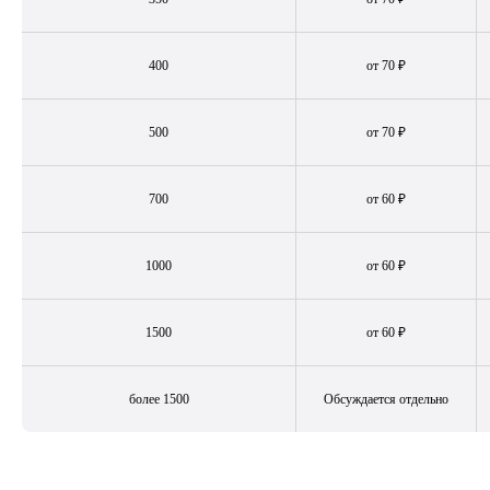
400
от 70 ₽
500
от 70 ₽
700
от 60 ₽
1000
от 60 ₽
Когда
заказывать клининг
для гостиницы?
1500
от 60 ₽
Когда заказывать клининг для отеля зависит
от нескольких факторов, включая размер отеля,
количество гостей, сезонность, частоту уборки
и общее состояние помещений. Вот несколько
более 1500
Обсуждается отдельно
рекомендаций:
Регулярная уборка
Для поддержания чистоты и порядка в отеле
необходимо устанавливать регулярный график
уборки. Общественные зоны, лобби, рестораны,
конференц-залы и номера должны регулярно