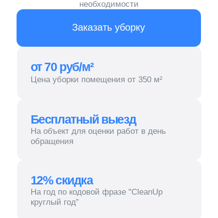
Бесплатный выезд
На объект для оценки работ в день
обращения
12% скидка
На год по кодовой фразе "CleanUp
круглый год”
НДС
Работаем как с НДС, так и без
Уборка гостиниц и отелей — это
задача, достойно справиться
с которой могут только