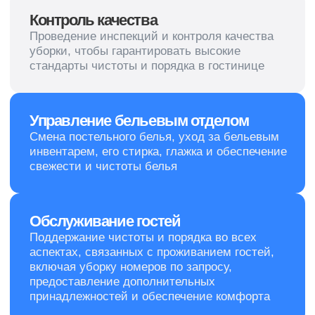
Химчистка ковролина
Мойка окон
Мойка фасадов
Уборка территории
+7 (812) 241-14-13
пн-пт с 9:00 до 17:00
sales@cleanupcompany.ru
Санкт-Петербург, пр.
Косыгина д.25, к3
Никаких роботов — задайте вопрос
и получите быстрый ответ от человека